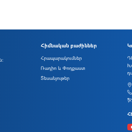
Հիմնական բաժիններ
Կ
Հրապարակումներ
Դ
ն։
Խ
Ռադիո և Փոդքաստ
դ
Տեսանյութեր
Հ