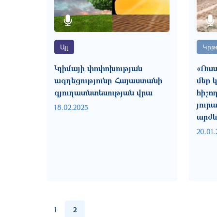
Այլ
Կրթո
Կլիմայի փոփոխության
«Ուս
ազդեցությունը Հայաստանի
մեր 
գյուղատնտեսության վրա
հիշող
յուր
18.02.2025
արժև
20.01.
Pagination
1
2