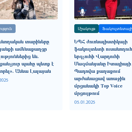
ւթյուն
Մշակույթ
Ֆակուլտետայ
անողական տարիները
ԵՊՀ ժուռնալիստիկայի
կյանքի ամենաքաղցր
ֆակուլտետի ուսանողուհ
ություններից են.
երգչուհի Վարդուհի
աքանչյուր պահը պետք է
Մազմանյանը Իտալիայի
որել». Աննա Լալայան
Պադովա քաղաքում
արժանացավ առաջին
2025
մրցանակի Top Voice
մրցույթում
05.01.2025