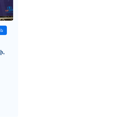
ին
ի,