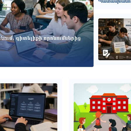
Պատասխանու
ում. գիտելիքի որոնումներից