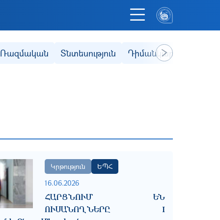
Ռազմական
Տնտեսություն
Դիմանկար
Ֆակուլ
Next
Կրթություն
ԵՊՀ
16.06.2026
ՀԱՐՑՆՈՒՄ ԵՆ
ՈՒՍԱՆՈՂՆԵՐԸ I