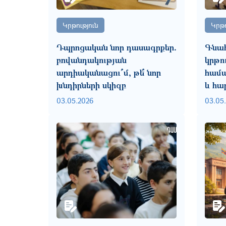
Կրթություն
Կրթո
Դպրոցական նոր դասագրքեր․
Գնահ
բովանդակության
կրթու
արդիականացու՞մ, թե՞ նոր
համա
խնդիրների սկիզբ
և հա
03.05.2026
03.05