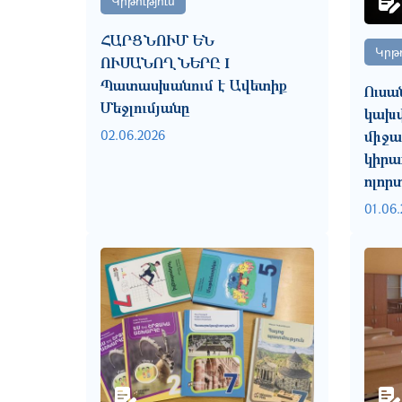
Կրթություն
ՀԱՐՑՆՈՒՄ ԵՆ
Կրթո
ՈՒՍԱՆՈՂՆԵՐԸ I
Պատասխանում է Ավետիք
Ուսա
Մեջլումյանը
կախվ
02.06.2026
միջա
կիրա
ոլոր
01.06