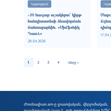
Կրթություն
Կրթո
+10 հազար աշակերտ՝ կիրթ
Մարզ
հանդիսատեսի ձևավորման
ճգնա
ճանապարհին․ «Սիմֆոնիկ
դիմո
ԴասA»
17.04.
28.04.2026
Pagination
Last page
1
2
3
4
Վերջ »
Ժուռնալիստ․am-ը լրատվական, վերլուծական,
ուսանողական կայք է, որի թղթակիցները ԵՊՀ