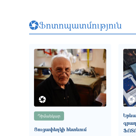
Ֆոտոպատմություն
Երևա
Դիմանկար
գրադ
Ցուցափեղկի հետևում
ՖՈՏ