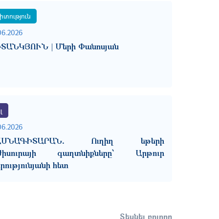
իտություն
06.2026
ՏԱՆԿՅՈՒՆ | Մերի Փանոսյան
լ
06.2026
ԱՍՆԱԳԻՏԱՐԱՆ․ Ուղիղ եթերի
ժիսուրայի գաղտնիքները՝ Արթուր
րությունյանի հետ
Տեսնել բոլորը