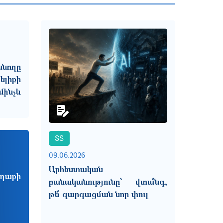
նողը
լիքի
ինչև
ՏՏ
09.06.2026
Արհեստական
աղաքի
բանականությունը՝ վտա՞նգ,
թե՞ զարգացման նոր փուլ