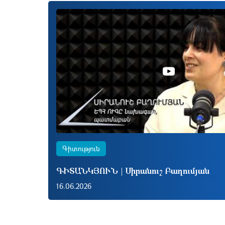
Գիտություն
ԳԻՏԱՆԿՅՈՒՆ | Սիրանուշ Բաղումյան
16.06.2026