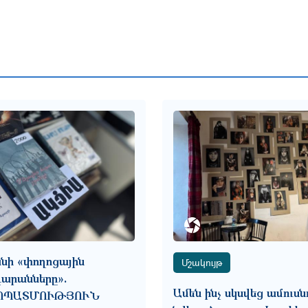
նի «փողոցային
Մշակույթ
արանները».
Ամեն ինչ սկսվեց ամուսն
ՈՊԱՏՄՈՒԹՅՈՒՆ