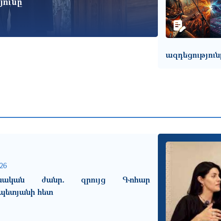
յունը
ազդեցություն
26
ոսական ժանր․ զրույց Գոհար
պետյանի հետ