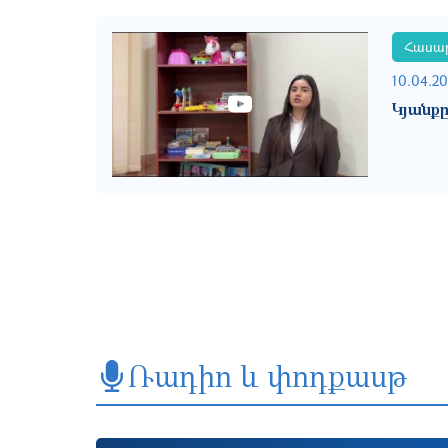
Հասար
10.04.2
Կյանք
Ռադիո և փոդքասթ