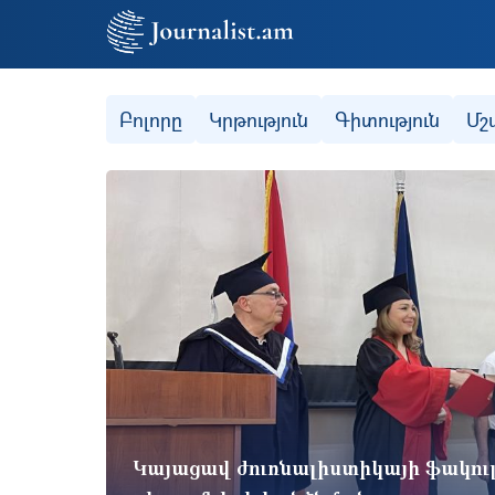
Secondary (categories)
Բոլորը
Կրթություն
Գիտություն
Մշ
Կայացավ ժուռնալիստիկայի ֆակո