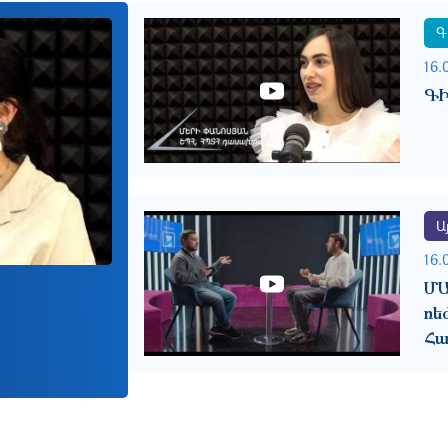
Գ
16.
ԳԻ
Այ
16.
Մ
ռե
Հա