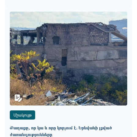
Մշակույթ
Քաղաքը, որ կա և որը կորչում է․ Երեվանի լքված
ժառանգությունները