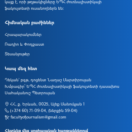
կայք է, որի թղթակիցները ԵՊՀ ժուռնալիստիկայի
ֆակուլտետի ուսանողներն են։
Հիմնական բաժիններ
Հրապարակումներ
Ռադիո և Փոդքաստ
Տեսանյութեր
Կապ մեզ հետ
Դեկան` բգթ, դոցենտ Նաղաշ Մարտիրոսյան
Խմբագիր՝ ԵՊՀ ժուռնալիստիկայի ֆակուլտետի դասախոս
Սահականուշ Պետրոսյան
ՀՀ, ք. Երևան, 0025, Ալեք Մանուկյան 1
(+374 60) 71-09-04, (ներքին 59-04)
facultyofjournalism@gmail.com
Հետևեք մեզ սոցիալական հարթակներում