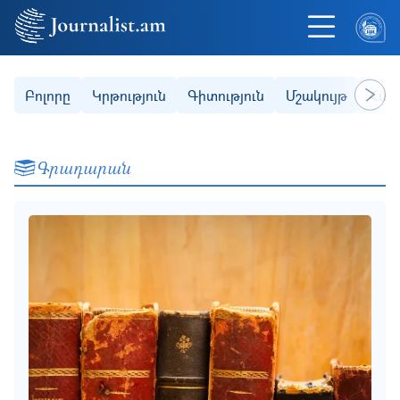
Skip to main content
Secondary (categories)
Բոլորը
Կրթություն
Գիտություն
Մշակույթ
Հաս
Next
Գրադարան