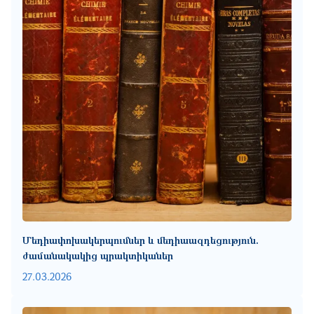
Մեդիափոխակերպումներ և մեդիաազդեցություն.
ժամանակակից պրակտիկաներ
27.03.2026