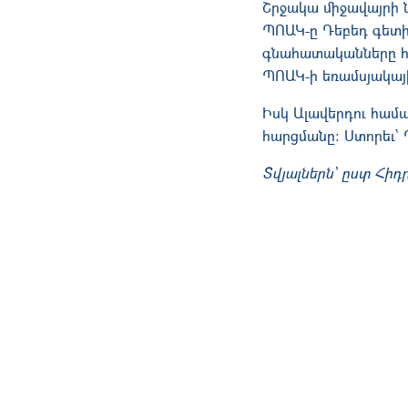
Շրջակա միջավայրի 
ՊՈԱԿ-ը Դեբեդ գետի
գնահատականները հր
ՊՈԱԿ-ի եռամսյակա
Իսկ Ալավերդու համ
հարցմանը: Ստորեւ
Տվյալներն՝ ըստ Հիդ