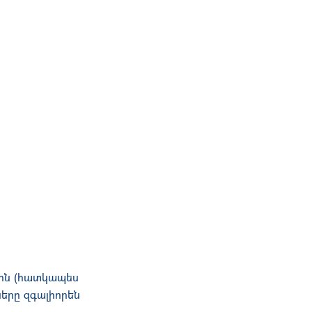
երին (հատկապես
ները զգալիորեն