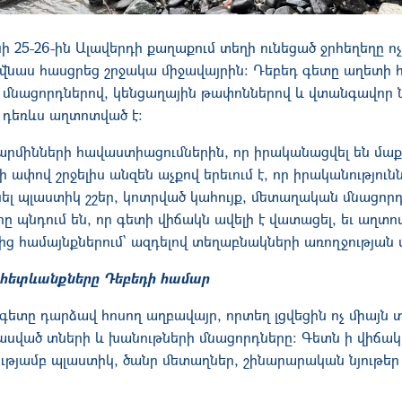
ի 25-26-ին Ալավերդի քաղաքում տեղի ունեցած ջրհեղեղը ոչ
ծ վնաս հասցրեց շրջակա միջավայրին։ Դեբեդ գետը աղետի 
մնացորդներով, կենցաղային թափոններով և վտանգավոր ն
 դեռևս աղտոտված է։
րմինների հավաստիացումներին, որ իրականացվել են մա
փով շրջելիս անզեն աչքով երեւում է, որ իրականությունն 
նել պլաստիկ շշեր, կոտրված կահույք, մետաղական մնացոր
ը պնդում են, որ գետի վիճակն ավելի է վատացել, եւ աղտո
ց համայնքներում՝ ազդելով տեղաբնակների առողջության 
հետևանքները Դեբեդի համար
գետը դարձավ հոսող աղբավայր, որտեղ լցվեցին ոչ միայն 
ասված տների և խանութների մնացորդները։ Գետն ի վիճակի
ւթյամբ պլաստիկ, ծանր մետաղներ, շինարարական նյութեր