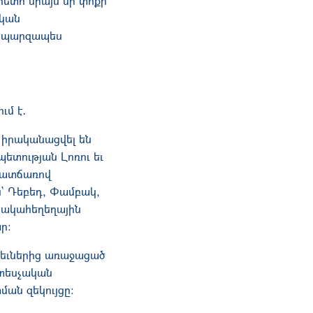
հետո միայն մի փոքր
ական
ը պարզապես
ւմ է․
 իրականացվել են
ետության Լոռու եւ
պատճառով
` Դեբեդ, Փամբակ,
հակահեղեղային
ր:
ձրեւներից առաջացած
ատեսչական
ան զեկույցը։