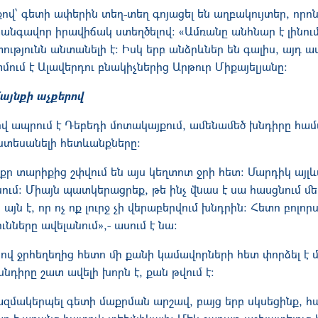
վ՝ գետի ափերին տեղ-տեղ գոյացել են աղբակույտեր, որոն
վտանգավոր իրավիճակ ստեղծելով։ «Ամռանը անհնար է լինու
ւթյունն անտանելի է։ Իսկ երբ անձրևներ են գալիս, այդ ա
ատմում է Ալավերդու բնակիչներից Արթուր Միքայելյանը։
այնքի աչքերով
վ ապրում է Դեբեդի մոտակայքում, ամենամեծ խնդիրը համ
նտեսանելի հետևանքները։
ր տարիքից շփվում են այս կեղտոտ ջրի հետ։ Մարդիկ այլևս
ում։ Միայն պատկերացրեք, թե ինչ վնաս է սա հասցնում մե
յն է, որ ոչ ոք լուրջ չի վերաբերվում խնդրին։ Հետո բոլոր
ունները ավելանում»,- ասում է նա։
ով ջրհեղեղից հետո մի քանի կամավորների հետ փորձել է 
խնդիրը շատ ավելի խորն է, քան թվում է։
զմակերպել գետի մաքրման արշավ, բայց երբ սկսեցինք, հ