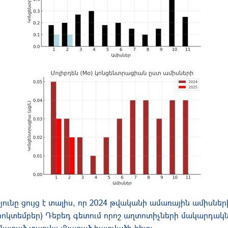
ւթյունը ցույց է տալիս, որ 2024 թվականի ամառային ամիսն
 հոկտեմբեր) Դեբեդ գետում որոշ աղտոտիչների մակարդակ
եմատած տարվա մնացած հատվածի հետ։