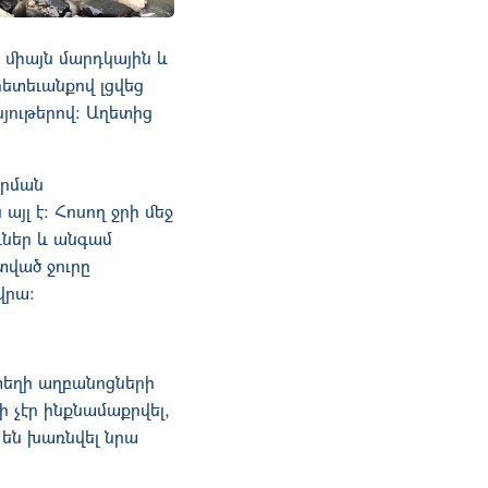
 միայն մարդկային և
հետեւանքով լցվեց
յութերով։ Աղետից
քրման
այլ է։ Հոսող ջրի մեջ
դներ և անգամ
տված ջուրը
վրա։
տեղի աղբանոցների
 չէր ինքնամաքրվել,
 են խառնվել նրա