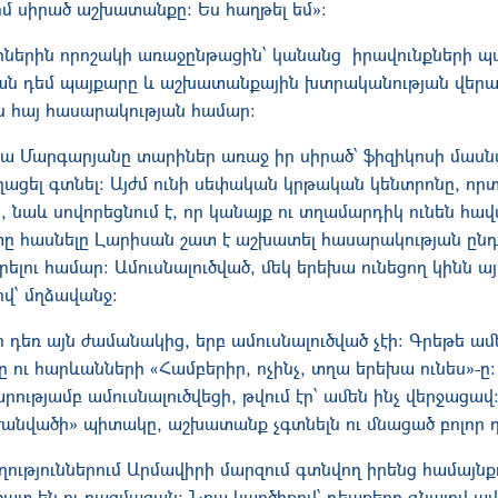
իմ սիրած աշխատանքը։ Ես հաղթել եմ»։
իներին որոշակի առաջընթացին՝ կանանց իրավունքների պ
ան դեմ պայքարը և աշխատանքային խտրականության վերաց
 հայ հասարակության համար:
սա Մարգարյանը տարիներ առաջ իր սիրած՝ ֆիզիկոսի մասն
ացել գտնել։ Այժմ ունի սեփական կրթական կենտրոնը, որ
, նաև սովորեցնում է, որ կանայք ու տղամարդիկ ունեն հա
ետը հասնելը Լարիսան շատ է աշխատել հասարակության ընդ
լու համար։ Ամուսնալուծված, մեկ երեխա ունեցող կինն ա
ով՝ մղձավանջ։
 դեռ այն ժամանակից, երբ ամուսնալուծված չէի։ Գրեթե ամեն
ելը ու հարևանների «Համբերիր, ոչինչ, տղա երեխա ունես»-ը
րությամբ ամուսնալուծվեցի, թվում էր՝ ամեն ինչ վերջացավ։
աժանվածի» պիտակը, աշխատանք չգտնելն ու մնացած բոլոր դժ
ղություններում Արմավիրի մարզում գտնվող իրենց համայն
շատ են ու բազմազան։ Նրա կարծիքով՝ դեպքերը գնալով ավե