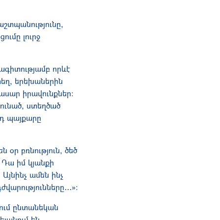
աշտպանությունը,
ումը լուրջ
ագիտությամբ որևէ
տեղ, երեխաներին
վասար իրավունքներ։
ունած, ստեղծած
յդ պայքարը
 օր բռնություն, ծեծ
։ Դա իմ կյանքի
 Այնինչ ամեն ինչ
վարությունները․․․»։
քում ընտանեկան
լանում են,