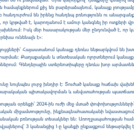
 համայնքներում քիչ են բարձրաձայնում, կանայք լռությամբ
հանդուրժում են իրենց հանդեպ բռնությունն ու անարգանքը։
ը, որ կրթված է, կարողանում է ամուր կանգնել իր ոտքերի վ
 վախենում։ Իսկ մեր հասարակության մեր ընդունված է, որ
երեխա ունենալն է»։
ույցների՝ Հայաստանում կանայք դեռևս ենթարկվում են խ
հարման: Քաղաքական և տնտեսական ոլորտներում կանայք
ներում: Գենդերային ստերեոտիպերը դեռևս խոր արմատներ
ւնը նույնպես լուրջ խնդիր է: Տուժած կանայք հաճախ վախեն
հասարակական պիտակավորման և անվստահության պատճառ
ւթյան օրենքի՝ 2024-ին ուժի մեջ մտած փոփոխությունների՝
ւժական միջամտությունը, ինքնագնահատականի նվաստացու
անական բռնության տեսակներ են։ Առողջապահության հա
յալներով՝ 3 կանանցից 1-ը կյանքի ընքացքում ենթարկվել է