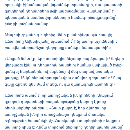
որոշակի ֆինանսական խթաններ տրամադրի, դա կնպաստի
գյուղերում դեղատների թվի ավելացմանը։ Կարևորվում է
պետական և մասնավոր սեկտորի համագործակցությունը՝
խնդրի լուծման համար։
Թալինի շրջանի գյուղերից մեկի քսանհինգամյա բնակիչ
Անահիտը Ավետիսյանը պատմում է՝ ինչ բարդությունների է
բախվել անհրաժեշտ դեղորայք գտնելու ճանապարհին։
«Անցած ձմեռ էր, երբ տատիկիս ճնշումը բարձրացավ։ Դեղերը
վերջացել էին, ու դեղատուն հասնելու համար ստիպված էինք
զանգել հարևանին, ով մեքենայով մեզ տարավ մոտակա
քաղաք՝ 15 կմ հեռավորության վրա գտնվող դեղատուն։ Գնալ-
գալը գրեթե կես ժամ տևեց, ու դա վատագույն պահին էր»։
Անահիտն ասում է, որ առողջական խնդիրների դեպքում
գյուղում դեղատների բացակայությունը կարող է լուրջ
հետևանքներ ունենալ․ «Շատ բարդ է, երբ գիտես, որ
առողջական խնդիր առաջանալու դեպքում մոտակա
օգնությունը հասանելի չէ։ Հատկապես տարեցների դեպքում
սա լուրջ ռիսկ է։ Հիմա փորձում ենք որոշ դեղեր պահել տանը՝