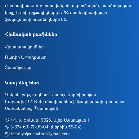
Ժուռնալիստ․am-ը լրատվական, վերլուծական, ուսանողական
կայք է, որի թղթակիցները ԵՊՀ ժուռնալիստիկայի
ֆակուլտետի ուսանողներն են։
Հիմնական բաժիններ
Հրապարակումներ
Ռադիո և Փոդքաստ
Տեսանյութեր
Կապ մեզ հետ
Դեկան` բգթ, դոցենտ Նաղաշ Մարտիրոսյան
Խմբագիր՝ ԵՊՀ ժուռնալիստիկայի ֆակուլտետի դասախոս
Սահականուշ Պետրոսյան
ՀՀ, ք. Երևան, 0025, Ալեք Մանուկյան 1
(+374 60) 71-09-04, (ներքին 59-04)
facultyofjournalism@gmail.com