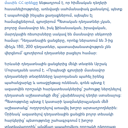
մասին ՀՀ օրենքը
ենթադրում է, որ հիմնական դեղերի
հասանելիությունը, առնվազն սահմանափակ քանակով, պետք
է ապահովվի ինչպես քաղաքներում, այնպես էլ
համայնքներում, գյուղերում Պետական դեղատներ չկան,
բոլորը մասնավոր են, իսկ ֆինանսական, իրավական,
մարդկային ռեսուրսները սակավ են մասնավոր սեկտորի
համար։ Դեղատնային ցանցերը, որոնք ներառում են 3-ից
մինչև 180, 200 դեղատներ, պատասխանատվություն չեն
վերցնում՝ գյուղերում դեղատներ բացելու համար։
Երևանի դեղատնային ցանցերից մեկի տնօրեն Արշակ
Մուրադյանն ասում է․ «Որպեսզի գյուղերի մասնավոր
դեղատների տնօրենները կարողանան պահել իրենց
պահանջարկը և առաջընթաց ունենան, գոնե պետք է
ազատվեն որոշակի հարկատեսակներից՝ շահույթը ներդնելով
դեղատան աշխատանքի մեջ՝ չվախենալով դեղեր ստանալուց։
Պետությունը պետք է կատարի կազմակերպչական մեծ
աշխատանք՝ ուղղորդելով առավել խոշոր արտադրողներին։
Օրինակ՝ ազատելով դեղատնային ցանցին բոլոր տեսակի
հարկերից՝ պետությունը շահագրգռում է խոշոր
տնտեսվարողին՝ անվճար ապահովելու որոշակի դեղորայք