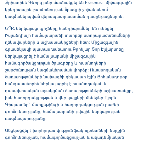
Քրիստինե Գևորգյանը մասնակցել են Erasmus+ միջազգային
կրեդիտային շարժունության ծրագրի շրջանակում
կազմակերպված վերապատրաստման դասընթացներին։
ԵՊՀ ներկայացուցիչները հանդիպումներ են ունեցել
Իսլանդիայի համալսարանի տարբեր ստորաբաժանումների
ղեկավարների և աշխատակիցների հետ։ Միջազգային
գրասենյակի պատասխանատու Բրինյար Տոր Էլվարսոնը
ներկայացրել է համալսարանի միջազգային
համագործակցության ծրագրերը և ուսանողների
շարժունության կազմակերպման փորձը։ Ուսանողական
ծառայությունների նախագծի ղեկավար Էլին Յոհանսդոթրը
հանգամանորեն ներկայացրել է ուսանողական և
դասախոսական աջակցման ծառայությունների աշխատանքը,
իսկ հաղորդակցության և վեբ կայքերի մենեջեր Բյորն
Գիսլասոնը՝ մարքեթինգի և հաղորդակցության բաժնի
գործունեությանը, համալսարանի թվային ներկայության
ռազմավարությանը։
Անցկացվել է խորհրդատվություն ֆակուլտետների ներքին
գործունեության, համագործակցության և ակադեմիական