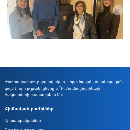
Next
Ժուռնալիստ․am-ը լրատվական, վերլուծական, ուսանողական
կայք է, որի թղթակիցները ԵՊՀ ժուռնալիստիկայի
Ներբեռնել
ֆակուլտետի ուսանողներն են։
Հիմնական բաժիններ
Հրապարակումներ
Ռադիո և Փոդքաստ