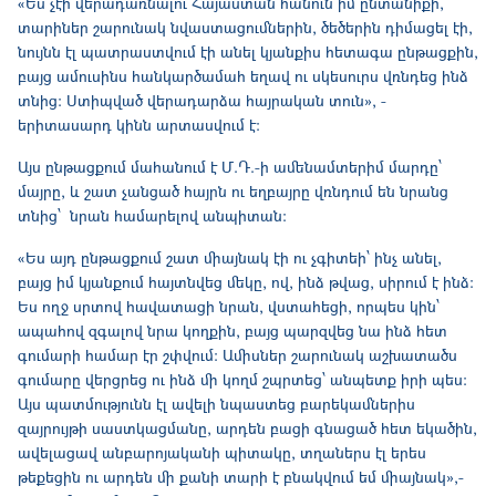
«Ես չէի վերադառնալու Հայաստան հանուն իմ ընտանիքի,
տարիներ շարունակ նվաստացումներին, ծեծերին դիմացել էի,
նույնն էլ պատրաստվում էի անել կյանքիս հետագա ընթացքին,
բայց ամուսինս հանկարծամահ եղավ ու սկեսուրս վռնդեց ինձ
տնից։ Ստիպված վերադարձա հայրական տուն», -
երիտասարդ կինն արտասվում է։
Այս ընթացքում մահանում է Մ.Դ.-ի ամենամտերիմ մարդը՝
մայրը, և շատ չանցած հայրն ու եղբայրը վռնդում են նրանց
տնից՝ նրան համարելով անպիտան։
«Ես այդ ընթացքում շատ միայնակ էի ու չգիտեի՝ ինչ անել,
բայց իմ կյանքում հայտնվեց մեկը, ով, ինձ թվաց, սիրում է ինձ:
Ես ողջ սրտով հավատացի նրան, վստահեցի, որպես կին՝
ապահով զգալով նրա կողքին, բայց պարզվեց նա ինձ հետ
գումարի համար էր շփվում: Ամիսներ շարունակ աշխատածս
գումարը վերցրեց ու ինձ մի կողմ շպրտեց՝ անպետք իրի պես:
Այս պատմությունն էլ ավելի նպաստեց բարեկամներիս
զայրույթի սաստկացմանը, արդեն բացի գնացած հետ եկածին,
ավելացավ անբարոյականի պիտակը, տղաներս էլ երես
թեքեցին ու արդեն մի քանի տարի է բնակվում եմ միայնակ»,-