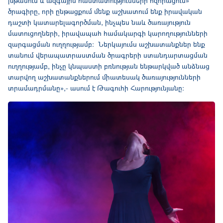
խթանում և ազգային հաստատությունների հզորացում»
ծրագիրը, որի ընթացքում մենք աշխատում ենք իրավական
դաշտի կատարելագործման, ինչպես նաև ծառայություն
մատուցողների, իրավապահ համակարգի կարողությունների
զարգացման ուղղությամբ: Ներկայումս աշխատանքներ ենք
տանում վերապատրաստման ծրագրերի ստանդարտացման
ուղղությամբ, ինչը կնպաստի բռնության ենթարկված անձնաց
տարվող աշխատանքներում միատեսակ ծառայությունների
տրամադրմանը»,- ասում է Թագուհի Հարությունյանը: