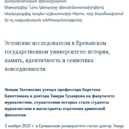
գաղափարական վերամշակման
ենթարկվեց։ Նրա կերպարը վերաիմաստավորվելով
ներկայացվեց որպես աշխատավոր հերոս, որը մարմնավորում
էր ոչ ազգայնական անհնազանդությունը։
Эстонские исследователи в Ереванском
государственном университете: история,
память, идентичность и семиотика
повседневности
Лекции Таллинских ученых профессора Карстена
Брюггемана и доктора Тимура Гузаирова на факультете
журналистики, слушателями которых стали студенты
журналистики и магистранты отделения армянской
филологии
3 ноября 2025 г. в Ереванском университете гостил доктор Тимур