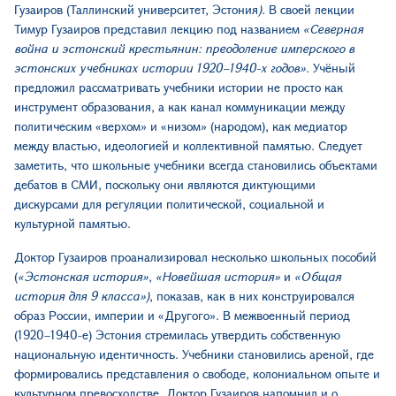
Гузаиров (Таллинский университет, Эстония
).
В своей лекции
Тимур Гузаиров представил лекцию под названием
«Северная
война и эстонский крестьянин: преодоление имперского в
эстонских учебниках истории 1920–1940-х годов»
. Учёный
предложил рассматривать учебники истории не просто как
инструмент образования, а как канал коммуникации между
политическим «верхом» и «низом» (народом), как медиатор
между властью, идеологией и коллективной памятью. Следует
заметить, что школьные учебники всегда становились объектами
дебатов в СМИ, поскольку они являются диктующими
дискурсами для регуляции политической, социальной и
культурной памятью.
Доктор Гузаиров проанализировал несколько школьных пособий
(
«Эстонская история»
,
«Новейшая история»
и
«Общая
история для 9 класса»)
, показав, как в них конструировался
образ России, империи и «Другого». В межвоенный период
(1920–1940-е) Эстония стремилась утвердить собственную
национальную идентичность. Учебники становились ареной, где
формировались представления о свободе, колониальном опыте и
культурном превосходстве. Доктор Гузаиров напомнил и о