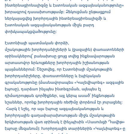
ինտերնացիոնալիզմը և էստոնական ազգայնականությունը»
խորագրով դասախոսությամբ։ Զեկուցման ընթացքում
ներկայացվեց խորհրդային ինտերնացիոնալիզմի և
էստոնական ազգայնականության միջև բարդ
փոխկապակցվածությունը։
Էստոնիայի պատմական փորձի,
մշակութային խորհրդանիշների և (ջազային) փառատոնների
օրինակներով՝ բանախոսը ցույց տվեց ինքնավարության
արտասովոր երևույթները խորհրդային իշխանության
պայմաններում: Շեշտվեց, որ Էստոնիայի մշակութային
խորհրդանիշները, փառատոնները և էպիկական
գրականությունը (մասնավորապես «Կալեվիպոեգ» ազգային
էպոսը), դարձաn ինչպես ինտեգրման, այնպես էլ
դիմադրության գործիքներ, այլ կերպ ասած՝ ինքնության
նշաններ, որոնք խորհրդային ռեժիմը փորձում էր յուրացնել:
Հարկ է նշել, որ այս էպոսը ազգայնականության և
խորհրդային գաղափարախոսության միջև մշակութային
երկխոսության վառ օրինակ է (ինչպիսին «Սասունցի Դավիթ»
էպոսը մեզանում): Խորհրդային տարիներին «Կալևիպոեգ»-ը