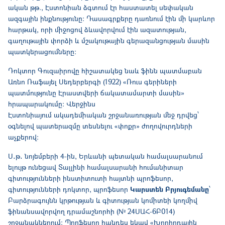
ական թթ., Էստոնիան ձգտում էր հաստատել սեփական
ազգային ինքնությունը։ Դասագրքերը դառնում էին մի կարևոր
հարթակ, որի միջոցով ձևավորվում էին ազատության,
գաղութային փորձի և մշակութային գերազանցության մասին
պատկերացումները։
Դոկտոր Գուզաիրովը հիշատակեց նաև ֆինն պատմաբան
Առնո Ռաֆայել Սեդերբերգի (1922) «Ռուս գերիների
պատմությունը Էրաստվերի ճակատամարտի մասին»
հրապարակումը։ Վերջինս
Էստոնիայում ակադեմիական շրջանառության մեջ դրվեց՝
օգնելով պատերազմը տեսնելու «փոքր» ժողովուրդների
աչքերով:
Ս․թ․ նոյեմբերի 4-ին, Երևանի պետական համալսարանում
ելույթ ունեցավ Տալլինի համալսարանի հումանիտար
գիտությունների ինստիտուտի հայտնի պրոֆեսոր,
գիտությունների դոկտոր, պրոֆեսոր
Կարստեն Բրյուգեմանը
՝
Բարձրագույնն կրթության և գիտության կոմիտեի կողմիվ
ֆինանսավորվող դրամաշնորհի (№ 24ՍԱՀ-6Բ014)
շրջանակներում: Պրոֆեսոր հանդես եկավ «Խորհրդային