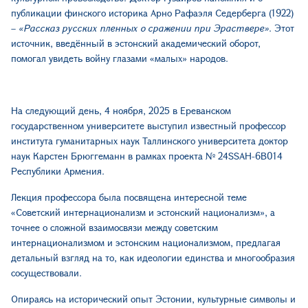
публикации финского историка Арно Рафаэля Седерберга (1922)
–
«Рассказ русских пленных о сражении при Эраствере»
. Этот
источник, введённый в эстонский академический оборот,
помогал увидеть войну глазами «малых» народов.
На следующий день, 4 ноября, 2025 в Ереванском
государственном университете выступил известный профессор
института гуманитарных наук Таллинского университета доктор
наук Карстен Брюггеманн в рамках проекта № 24SSAH-6B014
Республики Армения.
Лекция профессора была посвящена интересной теме
«Советский интернационализм и эстонский национализм», а
точнее о сложной взаимосвязи между советским
интернационализмом и эстонским национализмом, предлагая
детальный взгляд на то, как идеологии единства и многообразия
сосуществовали.
Опираясь на исторический опыт Эстонии, культурные символы и