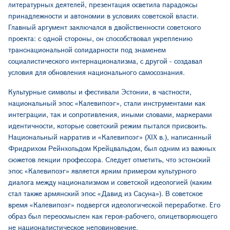
литературных деятелей, презентация осветила парадоксы
принадлежности и автономии в условиях советской власти.
Главный аргумент заключался в двойственности советского
проекта: с одной стороны, он способствовал укреплению
транснациональной солидарности под знаменем
социалистического интернационализма, с другой - создавал
условия для обновления национального самосознания.
Культурные символы и фестивали Эстонии, в частности,
национальный эпос «Калевипоэг», стали инструментами как
интеграции, так и сопротивления, иными словами, маркерами
идентичности, которые советский режим пытался присвоить.
Национальный нарратив и «Калевипоэг» (XIX в.), написанный
Фридрихом Рейнхольдом Крейцвальдом, был одним из важных
сюжетов лекции профессора. Следует отметить, что эстонский
эпос «Калевипоэг» является ярким примером культурного
диалога между национализмом и советской идеологией (каким
стал также армянский эпос «Давид из Сасуна»). В советское
время «Калевипоэг» подвергся идеологической переработке. Его
образ был переосмыслен как героя-рабочего, олицетворяющего
не националистическое неповиновение.