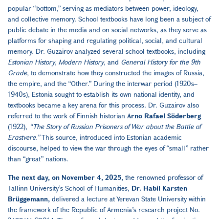
popular “bottom,” serving as mediators between power, ideology,
and collective memory. School textbooks have long been a subject of
public debate in the media and on social networks, as they serve as
platforms for shaping and regulating political, social, and cultural
memory. Dr. Guzairov analyzed several school textbooks, including
Estonian History
,
Modern History
, and
General History for the 9th
Grade
, to demonstrate how they constructed the images of Russia,
the empire, and the “Other.” During the interwar period (1920s–
1940s), Estonia sought to establish its own national identity, and
textbooks became a key arena for this process. Dr. Guzairov also
referred to the work of Finnish historian
Arno Rafael Söderberg
(1922),
“The Story of Russian Prisoners of War about the Battle of
Erastvere.”
This source, introduced into Estonian academic
discourse, helped to view the war through the eyes of “small” rather
than “great” nations.
The next day, on November 4, 2025,
the renowned professor of
Tallinn University’s School of Humanities,
Dr. Habil Karsten
Brüggemann,
delivered a lecture at Yerevan State University within
the framework of the Republic of Armenia’s research project No.