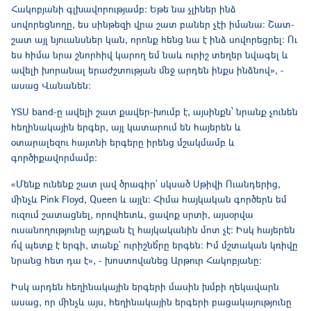
Հակոբյանի գլխավորությամբ։ Եթե նա չլիներ ինձ
սովորեցնողը, ես սինթեզի վրա շատ բաներ չէի իմանա։ Շատ-
շատ այլ նյուանսներ կան, որոնք հենց նա է ինձ սովորեցրել։ Ու
ես հիմա նրա շնորհիվ կարող եմ նաև ուրիշ տեղեր նվագել և
ավելի խորանալ երաժշտության մեջ արդեն ինքս ինձնով», -
ասաց Վանանեն։
YSU band-ը ավելի շատ քավեր-խումբ է, այսինքն՝ նրանք չունեն
հեղինակային երգեր, այլ կատարում են հայերեն և
օտարալեզու հայտնի երգերը իրենց մշակմամբ և
գործիքավորմամբ:
«Մենք ունենք շատ լավ ծրագիր` սկսած Սթիվի Ուանդերից,
մինչև Pink Floyd, Queen և այլն։ Հիմա հայկական գործերն եմ
ուզում շատացնել, որովհետև, ցավոք սրտի, այսօրվա
ուսանողությունը այդքան էլ հայկականին մոտ չէ։ Իսկ հայերեն
ո՞վ պետք է երգի, տանք` ուրիշնե՞րը երգեն։ Իմ մշտական կռիվը
նրանց հետ դա է», - խոստովանեց Արթուր Հակոբյանը։
Իսկ արդեն հեղինակային երգերի մասին խմբի ղեկավարն
ասաց, որ մինչև այս, հեղինակային երգերի բացակայությունը