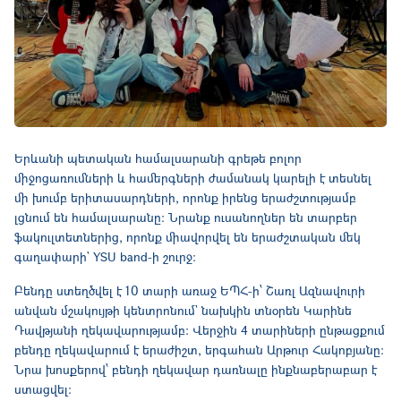
Երևանի պետական համալսարանի գրեթե բոլոր
միջոցառումների և համերգների ժամանակ կարելի է տեսնել
մի խումբ երիտասարդների, որոնք իրենց երաժշտությամբ
լցնում են համալսարանը։ Նրանք ուսանողներ են տարբեր
ֆակուլտետներից, որոնք միավորվել են երաժշտական մեկ
գաղափարի` YSU band-ի շուրջ։
Բենդը ստեղծվել է 10 տարի առաջ ԵՊՀ-ի՝ Շառլ Ազնավուրի
անվան մշակույթի կենտրոնում` նախկին տնօրեն Կարինե
Դավթյանի ղեկավարությամբ։ Վերջին 4 տարիների ընթացքում
բենդը ղեկավարում է երաժիշտ, երգահան Արթուր Հակոբյանը։
Նրա խոսքերով՝ բենդի ղեկավար դառնալը ինքնաբերաբար է
ստացվել: