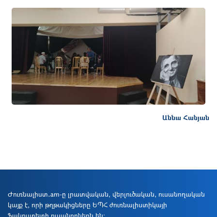
Աննա Հանյան
Ներբեռնել
Ժուռնալիստ․am-ը լրատվական, վերլուծական, ուսանողական
կայք է, որի թղթակիցները ԵՊՀ ժուռնալիստիկայի
ֆակուլտետի ուսանողներն են։