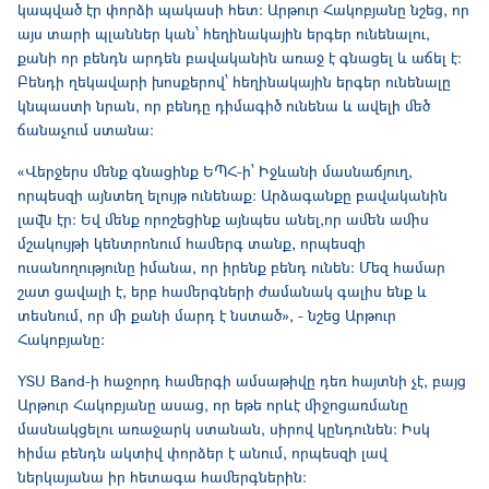
կապված էր փորձի պակասի հետ։ Արթուր Հակոբյանը նշեց, որ
այս տարի պլաններ կան՝ հեղինակային երգեր ունենալու,
քանի որ բենդն արդեն բավականին առաջ է գնացել և աճել է։
Բենդի ղեկավարի խոսքերով՝ հեղինակային երգեր ունենալը
կնպաստի նրան, որ բենդը դիմագիծ ունենա և ավելի մեծ
ճանաչում ստանա։
«Վերջերս մենք գնացինք ԵՊՀ-ի՝ Իջևանի մասնաճյուղ,
որպեսզի այնտեղ ելույթ ունենաք։ Արձագանքը բավականին
լավն էր։ Եվ մենք որոշեցինք այնպես անել,որ ամեն ամիս
մշակույթի կենտրոնում համերգ տանք, որպեսզի
ուսանողությունը իմանա, որ իրենք բենդ ունեն։ Մեզ համար
շատ ցավալի է, երբ համերգների ժամանակ գալիս ենք և
տեսնում, որ մի քանի մարդ է նստած», - նշեց Արթուր
Հակոբյանը։
YSU Band-ի հաջորդ համերգի ամսաթիվը դեռ հայտնի չէ, բայց
Արթուր Հակոբյանը ասաց, որ եթե որևէ միջոցառմանը
մասնակցելու առաջարկ ստանան, սիրով կընդունեն։ Իսկ
հիմա բենդն ակտիվ փորձեր է անում, որպեսզի լավ
ներկայանա իր հետագա համերգներին։