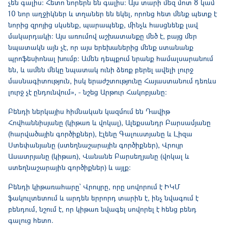
չեն գալիս։ Հետո նորերն են գալիս։ Այս տարի մեզ մոտ 8 կամ
10 նոր աղջիկներ և տղաներ են եկել, որոնց հետ մենք պետք է
նորից զրոյից սկսենք, պարապենք, մինչև հասցնենք լավ
մակարդակի։ Այս առումով աշխատանքը մեծ է, բայց մեր
նպատակն այն չէ, որ այս երեխաներից մենք ստանանք
պրոֆեսիոնալ խումբ։ Ամեն դեպքում նրանք համալսարանում
են, և ամեն մեկը նպատակ ունի ձեռք բերել ավելի լուրջ
մասնագիտություն, իսկ երաժշտությունը Հայաստանում դեռևս
լուրջ չէ ընդունվում», - նշեց Արթուր Հակոբյանը։
Բենդի ներկայիս հիմնական կազմում են Դավիթ
Հովհաննիսյանը (կիթառ և վոկալ), Ալեքսանդր Բարսամյանը
(հարվածային գործիքներ), Էլենը Գալուստյանը և Լիզա
Ստեփանյանը (ստեղնաշարային գործիքներ), Վրույր
Ասատրյանը (կիթառ), Վանանե Բարսեղյանը (վոկալ և
ստեղնաշարային գործիքներ) և այլք։
Բենդի կիթառահարը` Վրույրը, որը սովորում է ԻԿՄ
ֆակուլտետում և արդեն երրորդ տարին է, ինչ նվագում է
բենդում, նշում է, որ կիթառ նվագել սովորել է հենց բենդ
գալուց հետո.