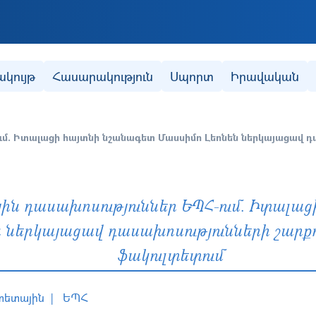
Skip to main content
ակույթ
Հասարակություն
Սպորտ
Իրավական
մ. Իտալացի հայտնի նշանագետ Մասսիմո Լեոնեն ներկայացավ դա
ն դասախոսություններ ԵՊՀ-ում. Իտալաց
 ներկայացավ դասախոսությունների շարքո
ֆակուլտետում
տետային
ԵՊՀ