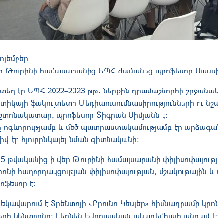
ոյեմբեր
ի Թուրինի համասարանից ԵՊՀ ժամանեց պրոֆեսոր Մասսի
տեղ էր ԵՊՀ 2022–2023 թթ․ ներքին դրամաշնորհի շրջանակ
տիկայի ֆակուլտետի Մեդիաուսումնասիրությունների ու ն
շտոնակատար, պրոֆեսոր Տիգրան Սիմյանն է։
 ոգևորությամբ և մեծ պատրաստակամությամբ էր արձագան
վ էր հյուրընկալել նման գիտնականի։
05 թվականից ի վեր Թուրինի համալսարանի փիլիսոփայութ
իոնի հաղորդակցության փիլիսոփայության, մշակութային 
ոֆեսոր է։
եկավարում է Տրենտոյի «Բրունո Կեսլեր» հիմնադրամի կր
ների կենտրոնը։ Լեոնեն Եվրոպական ակադեմիայի անդամ է