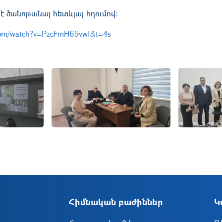
 է ծանոթանալ հետևյալ հղումով։
com/watch?v=PzcFmH65vwI&t=4s
Ներբեռնել
Ն
Հիմնական բաժիններ
Կ