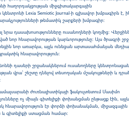
անի հաղորդակցության միջգիտակարգային
կենտրոնի Lexia Semiotic Journal-ի գլխավոր խմբագիրն է, 
րակչությունների թեմատիկ շարքերի խմբագիր։
 նրա դասախոսությունները ուսանողների կողմից։ Վերջին
ած նոր հնարավորության կարևորությունը։ Այս ծրագրի շր
իրեցին նոր առարկա, այլև ունեցան արտասահմանյան մեդիա
պրակտիկ հնարավորություն։
եոնեի դասերի շրջանակներում ուսանողները կենտրոնացան 
յան վրա՝ շեշտը դնելով տեսողական մշակույթների և դրա
:
մալսարանի ժուռնալիստիկայի ֆակուլտետում Մասիմո
ունները ոչ միայն գիտելիքի փոխանցման ընթացք էին, այլ
մեկ հնարավորություն էր փորձի փոխանակման, միջազգային
 և գիտելիքի ստացման համար։