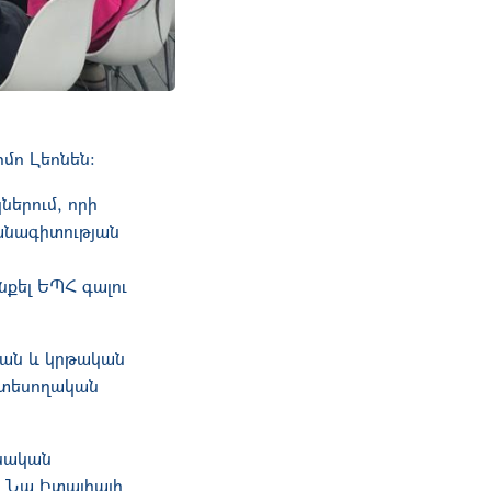
մո Լեոնեն:
ներում, որի
շանագիտության
քել ԵՊՀ գալու
յան և կրթական
և տեսողական
ոնական
։ Նա Իտալիայի