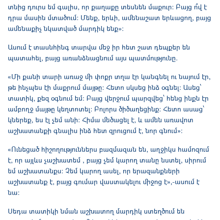
տնից դուրս եմ գալիս, որ քաղաքը տեսնեն մաքուր։ Բայց ո՞վ է
դրա մասին մտածում։ Մենք, երևի, ամենաշատ երևացող, բայց
ամենաքիչ նկատված մարդիկ ենք»։
Ասում է տասնհինգ տարվա մեջ իր հետ շատ դեպքեր են
պատահել, բայց առանձնացնում այս պատմությունը.
«Մի քանի տարի առաջ մի փոքր տղա էր կանգնել ու նայում էր,
թե ինչպես էի մաքրում մայթը։ Հետո սկսեց ինձ օգնել։ Ասեց՝
տատիկ, քեզ օգնում եմ։ Բայց վերջում պարզվեց՝ հենց ինքն էր
ամբողջ մայթը կեղտոտել։ Բոլորս ծիծաղեցինք։ Հետո ասաց՝
կներեք, ես էլ չեմ անի։ Հիմա մեծացել է, և ամեն առավոտ
աշխատանքի գնալիս ինձ հետ զրուցում է, նոր գնում»։
«Ունեցած հիշողություններս բազմազան են, աղջիկս համոզում
է, որ այլևս չաշխատեմ , բայց չեմ կարող տանը նստել, սիրում
եմ աշխատանքս։ Չեմ կարող ասել, որ երազանքների
աշխատանք է, բայց գումար վաստակելու միջոց է»,-ասում է
նա։
Սեդա տատիկի նման աշխատող մարդիկ ստեղծում են