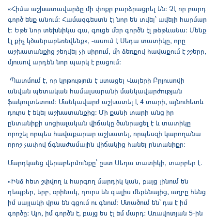
«Հիմա աշխատավարձը մի փոքր բարձրացրել են։ Չէ որ բարդ
գործ ենք անում։ Համազգեստն էլ նոր են տվել՝ ավելի հարմար
է։ Եթե նոր տեխնիկա գա, գուցե մեր գործն էլ թեթևանա։ Մենք
էլ քիչ կծանրաբեռնվենք», -ասում է Սեդա տատիկը, որը
աշխատանքից շեղվել չի սիրում, մի ձեռքով հավաքում է շշերը,
մյուսով արդեն նոր պարկ է բացում։
Պատմում է, որ կրթություն է ստացել Վալերի Բրյուսովի
անվան պետական համալսարանի մանկավարժության
ֆակուլտետում։ Մանկավարժ աշխատել է 4 տարի, այնուհետև
դուրս է եկել աշխատանքից։ Մի քանի տարի անց իր
ընտանիքի սոցիալական վիճակը ծանրացել է և տատիկը
որոշել որպես հավաքարար աշխատել, որպեսզի կարողանա
որոշ չափով ճգնաժամային վիճակից հանել ընտանիքը։
Մարդկանց վերաբերմունքը՝ ըստ Սեդա տատիկի, տարբեր է.
«Ինձ հետ շփվող և հարգող մարդիկ կան, բայց լինում են
դեպքեր, երբ, օրինակ, դուրս են գալիս մեքենայից, աղբը հենց
իմ սայլակի վրա են գցում ու գնում։ Մտածում են՝ դա է իմ
գործը։ Այո, իմ գործն է, բայց ես էլ եմ մարդ։ Առավոտյան 5-ին