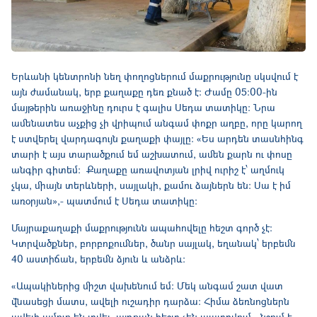
Երևանի կենտրոնի նեղ փողոցներում մաքրությունը սկսվում է
այն ժամանակ, երբ քաղաքը դեռ քնած է։ Ժամը 05:00-ին
մայթերին առաջինը դուրս է գալիս Սեդա տատիկը։ Նրա
ամենատես աչքից չի վրիպում անգամ փոքր աղբը, որը կարող
է ստվերել վարդագույն քաղաքի փայլը: «Ես արդեն տասնհինգ
տարի է այս տարածքում եմ աշխատում, ամեն քարն ու փոսը
անգիր գիտեմ։ Քաղաքը առավոտյան լրիվ ուրիշ է՝ աղմուկ
չկա, միայն տերևների, սայլակի, քամու ձայներն են։ Սա է իմ
առօրյան»,- պատմում է Սեդա տատիկը:
Մայրաքաղաքի մաքրությունն ապահովելը հեշտ գործ չէ։
Կտրվածքներ, բորբոքումներ, ծանր սայլակ, եղանակ՝ երբեմն
40 աստիճան, երբեմն ձյուն և անձրև։
«Ապակիներից միշտ վախենում եմ։ Մեկ անգամ շատ վատ
վնասեցի մատս, ավելի ուշադիր դարձա։ Հիմա ձեռնոցներն
ավելի ամուր են տվել, այդքան հեշտ չեն պատռվում, -նշում է