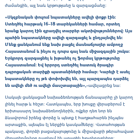
ժամանցին, այլ նաև կրթությանը և զարգացմանը։
«Սկզբնական փուլում նպատակները ավելի փոքր էին։
Ստեղծել հարթակ 16–18 տարեկանների համար, որտեղ
նրանք կարող էին զբաղվել տարբեր ակտիվություններով։ Այս
պահին նպատակները ավելի զարգացել և ընդլայնվել են։
Մենք ցանկանում ենք նախ բացել մասնաճյուղեր ամբողջ
Հայաստանում և ինչու ոչ դուրս գալ նաև միջազգային շուկա։
Երկրորդ զարգացնել և խթանել ոչ ֆորմալ կրթությունը
Հայաստանում։ Եվ երրորդ ստեղծել հատուկ ծրագիր
դպրոցական տարիքի պատանիների համար։ Կարելի է ասել
նպատակները ոչ թե փոփոխվել են, այլ պարզապես դարձել
են ավելի մեծ ու ավելի մասշտաբային»,–
ավելացրեց նա։
Սակայն ցանկացած նախաձեռնության ճանապարհը չի կարող
լինել հարթ և հեշտ։ Հատկապես, երբ խոսքը վերաբերում է
երիտասարդ նախաձեռնողներին, ովքեր դեռ նոր են
ձևավորում իրենց փորձը և պետք է հաղթահարեն ինչպես
արտաքին, այնպես էլ ներքին կասկածները։ Վստահության
պակասը, փորձի բացակայությունը և միջավայրի թերահավատ
վերաբերմունքը դառնում են առաջին խոչընդոտները։