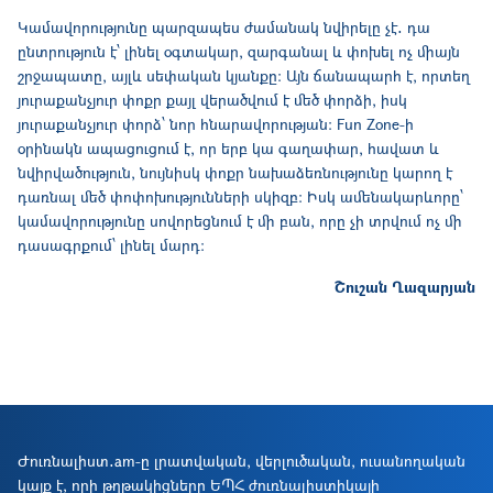
Կամավորությունը պարզապես ժամանակ նվիրելը չէ․ դա
ընտրություն է՝ լինել օգտակար, զարգանալ և փոխել ոչ միայն
շրջապատը, այլև սեփական կյանքը։ Այն ճանապարհ է, որտեղ
յուրաքանչյուր փոքր քայլ վերածվում է մեծ փորձի, իսկ
յուրաքանչյուր փորձ՝ նոր հնարավորության։ Fun Zone-ի
օրինակն ապացուցում է, որ երբ կա գաղափար, հավատ և
նվիրվածություն, նույնիսկ փոքր նախաձեռնությունը կարող է
դառնալ մեծ փոփոխությունների սկիզբ։ Իսկ ամենակարևորը՝
կամավորությունը սովորեցնում է մի բան, որը չի տրվում ոչ մի
դասագրքում՝ լինել մարդ։
Շուշան Ղազարյան
Ժուռնալիստ․am-ը լրատվական, վերլուծական, ուսանողական
կայք է, որի թղթակիցները ԵՊՀ ժուռնալիստիկայի