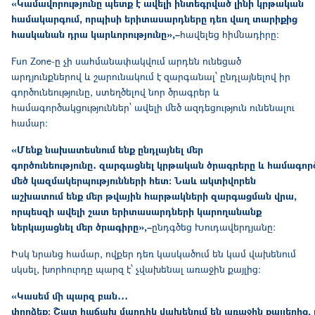
«Կամավորությունը պետք է ավելի ինտեգրված լինի կրթական
համակարգում, որպիսի երիտասարդները դեռ վաղ տարիքից
հասկանան դրա կարևորությունը»,–
հավելեց հիմնադիրը։
Fun Zone-ը չի սահմանափակվում արդեն ունեցած
արդյունքներով և շարունակում է զարգանալ՝ ընդլայնելով իր
գործունեությունը, ստեղծելով նոր ծրագրեր և
համագործակցություններ՝ ավելի մեծ ազդեցություն ունենալու
համար։
«Մենք նախատեսնում ենք ընդլայնել մեր
գործունեությունը․ զարգացնել կրթական ծրագրերը և համագոր
մեծ կազմակերպությունների հետ։ Նաև ակտիվորեն
աշխատում ենք մեր թվային հարթակների զարգացման վրա,
որպեսզի ավելի շատ երիտասարդների կարողանանք
ներկայացնել մեր ծրագիրը»,–
ընդգծեց Խուդավերդյանը։
Իսկ նրանց համար, ովքեր դեռ կասկածում են կամ վախենում
սկսել, խորհուրդը պարզ է՝ չվախենալ առաջին քայլից։
«Կասեմ մի պարզ բան․․․
փորձեք։ Շատ հաճախ մարդիկ վախենում են առաջին քայլերից, բայ