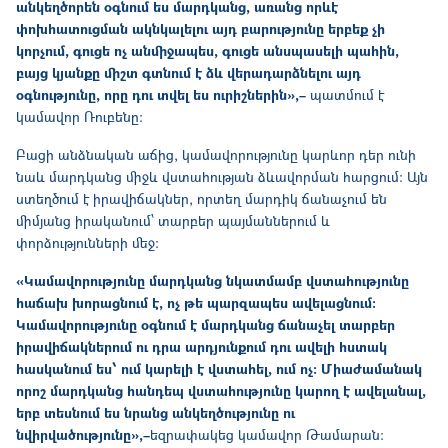
անկեղծորեն օգնում ես մարդկանց, առանց որևէ
փոխհատուցման ակնկալելու այդ բարությունը երբեք չի
կորչում, գուցե ոչ անմիջապես, գուցե
անսպասելի պահին,
բայց կյանքը միշտ գտնում է ձև վերադարձնելու այդ
օգնությունը, որը դու տվել ես ուրիշներին»,–
պատմում է
կամավոր Ռուբենը։
Բացի անձնական աճից, կամավորությունը կարևոր դեր ունի
նաև մարդկանց միջև վստահության ձևավորման հարցում։ Այն
ստեղծում է իրավիճակներ, որտեղ մարդիկ ճանաչում են
միմյանց իրականում՝ տարբեր պայմաններում և
փորձությունների մեջ։
«Կամավորությունը մարդկանց նկատմամբ վստահությունը
հաճախ խորացնում է, ոչ թե պարզապես ավելացնում։
Կամավորությունը օգնում է մարդկանց ճանաչել տարբեր
իրավիճակներում ու դրա արդյունքում դու ավելի հստակ
հասկանում ես՝ ում կարելի է վստահել, ում ոչ։ Միաժամանակ
որոշ մարդկանց հանդեպ վստահությունը կարող է ավելանալ,
երբ տեսնում ես նրանց անկեղծությունը ու
նվիրվածությունը»,–
եզրափակեց կամավոր Թամարան։