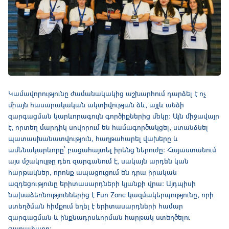
Կամավորությունը ժամանակակից աշխարհում դարձել է ոչ
միայն հասարակական ակտիվության ձև, այլև անձի
զարգացման կարևորագույն գործիքներից մեկը։ Այն միջավայր
է, որտեղ մարդիկ սովորում են համագործակցել, ստանձնել
պատասխանատվություն, հաղթահարել վախերը և
ամենակարևորը՝ բացահայտել իրենց ներուժը։ Հայաստանում
այս մշակույթը դեռ զարգանում է, սակայն արդեն կան
հարթակներ, որոնք ապացուցում են դրա իրական
ազդեցությունը երիտասարդների կյանքի վրա։ Այդպիսի
նախաձեռնություններից է Fun Zone կազմակերպությունը, որի
ստեղծման հիմքում եղել է երիտասարդների համար
զարգացման և ինքնադրսևորման հարթակ ստեղծելու
գաղափարը։