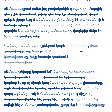
«Ամենասկզբում ամեն ինչ բավականին դժվար էր։ Մարդիկ
դեռ չէին վստահում, թիմը դեռ նոր էր ձևավորվում, փորձ
գրեթե չկար։ Այդ ժամանակ ես ընդամենը 14 տարեկան էի և
հաճախ պետք էր ապացուցել, որ ես լուրջ եմ մոտենում իմ
գործին։ Սա կարելի է ասել՝ ամենաբարդ փուլերից մեկն էր»,–
նշեց Խուդավերդյանը։
Կամավորական կառույցներում կարևոր դեր ունի ոչ միայն
գաղափարը, այլ նաև թիմի ձևավորումն ու ճիշտ
կառավարումը, ինչը հաճախ դառնում է ամենամեծ
մարտահրավերը։
«Ամենադժվարը կարծում եմ՝ մարդկային ռեսուրսների
կառավարումն է, երբ աշխատում ես երիտասարդների հետ
կարևոր է, որ ոչ միայն կազմակերպես տվյալ աշխատանքը,
այլև մոտիվացնես նրանց, պահես թիմում և օգնես նրանց
զարգացմանը։ Իսկ ֆինանսական հարցեր էլ միշտ էլ
մարտահրավերներ են, բայց ճիշտ թիմի դեպքում դրանք
ավելի հեշտ են հաղթահարվում»,–
ընդգծեց Խուդավերդյանը։