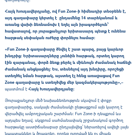
Հայկ Խուդավերդյանը, ով Fun Zone-ի հիմնադիր տնօրենն է,
այդ գաղափարը կերտել է ընդամենը 14 տարեկանում և
առանց վախի ձեռնամուխ է եղել այն իրագործելուն՝
հավատալով, որ յուրաքանչյուր երիտասարդ պետք է ունենա
հարթակ սեփական ուժերը փորձելու համար։
«Fun Zone-ի գաղափարը ծնվել է շատ պարզ, բայց կարևոր
խնդրից։ Երիտասարդները չունեին հարթակ, որտեղ կարող
էին զարգանալ, փորձ ձեռք բերել և միևնույն ժամանակ հաճելի
ժամանակ անցկացնել։ Ես, տեսնելով այդ խնդիրը, որոշեցի
ստեղծել նման հարթակ, այստեղ էլ հենց առաջացավ Fun
Zone գաղափարը և ստեղծվեց մեր կազմակերպությունը»,–
պատմում է
Հայկ Խուդավերդյանը։
Յուրաքանչյուր մեծ նախաձեռնություն սկսվում է փոքր
գաղափարից, սակայն ժամանակի ընթացքում այն կարող է
վերածվել ամբողջական շարժման։ Fun Zone-ի դեպքում ևս
այդպես եղավ. սկզբում սահմանափակ շրջանակում գործող
հարթակը աստիճանաբար ընդլայնվեց՝ ներառելով ավելի լայն
նպատակներ և ծրագրեր, որոնք ուղղված են ոչ միայն