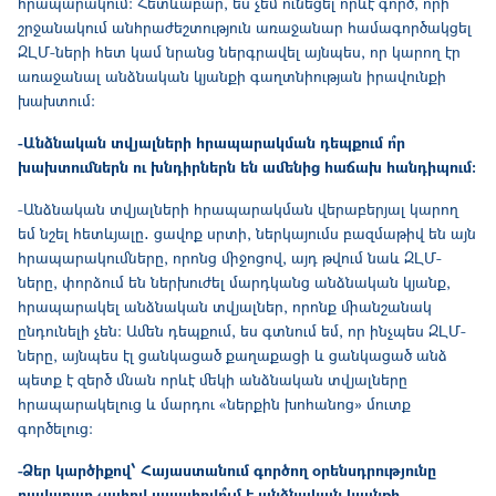
հրապարակում։ Հետևաբար, ես չեմ ունեցել որևէ գործ, որի
շրջանակում անհրաժեշտություն առաջանար համագործակցել
ԶԼՄ-ների հետ կամ նրանց ներգրավել այնպես, որ կարող էր
առաջանալ անձնական կյանքի գաղտնիության իրավունքի
խախտում։
-Անձնական տվյալների հրապարակման դեպքում ո՞ր
խախտումներն ու խնդիրներն են ամենից հաճախ հանդիպում։
-Անձնական տվյալների հրապարակման վերաբերյալ կարող
եմ նշել հետևյալը․ ցավոք սրտի, ներկայումս բազմաթիվ են այն
հրապարակումները, որոնց միջոցով, այդ թվում նաև ԶԼՄ-
ները, փորձում են ներխուժել մարդկանց անձնական կյանք,
հրապարակել անձնական տվյալներ, որոնք միանշանակ
ընդունելի չեն։ Ամեն դեպքում, ես գտնում եմ, որ ինչպես ԶԼՄ-
ները, այնպես էլ ցանկացած քաղաքացի և ցանկացած անձ
պետք է զերծ մնան որևէ մեկի անձնական տվյալները
հրապարակելուց և մարդու «ներքին խոհանոց» մուտք
գործելուց։
-Ձեր կարծիքով՝ Հայաստանում գործող օրենսդրությունը
բավարար չափով ապահովո՞ւմ է անձնական կյանքի