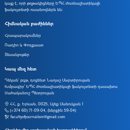
կայք է, որի թղթակիցները ԵՊՀ ժուռնալիստիկայի
ֆակուլտետի ուսանողներն են։
Հիմնական բաժիններ
Հրապարակումներ
Ռադիո և Փոդքաստ
Տեսանյութեր
Կապ մեզ հետ
Դեկան` բգթ, դոցենտ Նաղաշ Մարտիրոսյան
Խմբագիր՝ ԵՊՀ ժուռնալիստիկայի ֆակուլտետի դասախոս
Սահականուշ Պետրոսյան
ՀՀ, ք. Երևան, 0025, Ալեք Մանուկյան 1
(+374 60) 71-09-04, (ներքին 59-04)
facultyofjournalism@gmail.com
Հետևեք մեզ սոցիալական հարթակներում