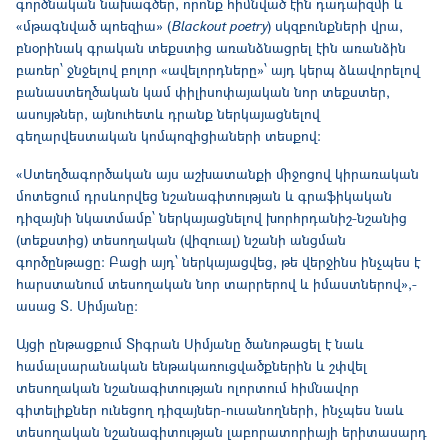
գործնական նախագծեր, որոնք հիմնված էին դադաիզմի և
«մթագնված պոեզիա» (
Blackout poetry
) սկզբունքների վրա,
բնօրինակ գրական տեքստից առանձնացրել էին առանձին
բառեր՝ ջնջելով բոլոր «ավելորդները»՝ այդ կերպ ձևավորելով
բանաստեղծական կամ փիլիսոփայական նոր տեքստեր,
ասույթներ, այնուհետև դրանք ներկայացնելով
գեղարվեստական կոմպոզիցիաների տեսքով:
«Ստեղծագործական այս աշխատանքի միջոցով կիրառական
մոտեցում դրսևորվեց նշանագիտության և գրաֆիկական
դիզայնի նկատմամբ՝ ներկայացնելով խորհրդանիշ-նշանից
(տեքստից) տեսողական (վիզուալ) նշանի անցման
գործընթացը: Բացի այդ՝ ներկայացվեց, թե վերջինս ինչպես է
հարստանում տեսողական նոր տարրերով և իմաստներով»,-
ասաց Տ. Սիմյանը:
Այցի ընթացքում Տիգրան Սիմյանը ծանոթացել է նաև
համալսարանական ենթակառուցվածքներին և շփվել
տեսողական նշանագիտության ոլորտում հիմնավոր
գիտելիքներ ունեցող դիզայներ-ուսանողների, ինչպես նաև
տեսողական նշանագիտության լաբորատորիայի երիտասարդ