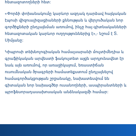
հետազոտողների հետ:
«Փորձի փոխանակումը կարևոր ազդակ դարձավ հայկական
էպոսի վիզուալիզացիաների քննության և վերլուծական նոր
գործիքների ընդլայնման առումով, ինչը հայ գիտնականների
հետազոտական կարևոր ուղղություններից է»,- նշում է Տ.
Սիմյանը:
Կիպրոսի տեխնոլոգիական համալսարանի մուլտիմեդիա և
գրաֆիկական արվեստի ֆակուլտետ այցն արդյունավետ էր
նաև այն առումով, որ առաջիկայում, եռաստիճան
ուսումնական ծրագրերի համատեքստում ընդլայնելով
համագործակցության շրջանակը, նախատեսվում են
գիտական նոր նախագծեր ուսանողների, ասպիրանտների և
պրոֆեսորադասախոսական անձնակազմի համար: