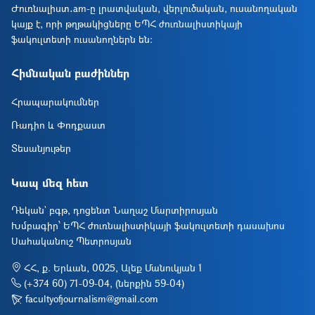
Ժուռնալիստ․am-ը լրատվական, վերլուծական, ուսանողական
կայք է, որի թղթակիցները ԵՊՀ ժուռնալիստիկայի
ֆակուլտետի ուսանողներն են։
Հիմնական բաժիններ
Հրապարակումներ
Ռադիո և Փոդքաստ
Տեսանյութեր
Կապ մեզ հետ
Դեկան` բգթ, դոցենտ Նաղաշ Մարտիրոսյան
Խմբագիր՝ ԵՊՀ ժուռնալիստիկայի ֆակուլտետի դասախոս
Սահականուշ Պետրոսյան
ՀՀ, ք. Երևան, 0025, Ալեք Մանուկյան 1
(+374 60) 71-09-04, (ներքին 59-04)
facultyofjournalism@gmail.com