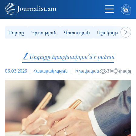
Skip to main content
Secondary (categories)
Բոլորը
Կրթություն
Գիտություն
Մշակույթ
Հաս
Next
Արգելքը երաշխավորու՞մ է լուծում
06.03.2026
Հասարակություն
Իրավական
31
Կիսվել