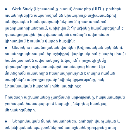
● Work-Study (Աշխատանք-ուսում) ծրագրեր (ԱՄՆ). բուհերն
ուսանողներին ապահովում են կիսադրույք աշխատանքով
անմիջապես համալսարանի ներսում՝ գրադարանում,
լաբորատորիաներում, արխիվում: Գրաֆիկը հարմարեցվում է
դասացուցակին, իսկ վաստակած գումարն ավտոմատ
կիրառվում է ուսման վարձի հաշվին:
● Անտոկոս ուսանողական վարկեր (Եվրոպական երկրներ).
ուսանողը պետական երաշխիքով վարկը սկսում է մարել միայն
համալսարանն ավարտելուց և կայուն՝ որոշակի շեմը
գերազանցող աշխատավարձ ստանալուց հետո: Այս
մոտեցումն ուսանողին հնարավորություն է տալիս ուսման
տարիներն ամբողջությամբ նվիրել կրթությանը, իսկ
ֆինանսական հարցին՝ լուծել ավելի ուշ:
Որպեսզի աշխատանքը չաղճատի կրթությունը, հայաստանյան
բուհական համակարգում կարելի է ներդնել հետևյալ
մեխանիզմները.
● Ներբուհական ճկուն հաստիքներ. բուհերի վարչական և
տեխնիկական պաշտոններում առաջնահերթությունը տալ