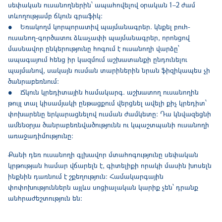
սեփական ուսանողներին՝ ապահովելով օրական 1–2 ժամ
տևողությամբ ճկուն գրաֆիկ:
● Եռակողմ կորպորատիվ պայմանագրեր. կնքել բուհ-
ուսանող-գործատու ձևաչափի պայմանագրեր, որոնցով
մասնավոր ընկերությունը հոգում է ուսանողի վարձը՝
ապագայում հենց իր կազմում աշխատանքի ընդունելու
պայմանով, սակայն ուսման տարիներին նրան ֆիզիկապես չի
ծանրաբեռնում:
● Ճկուն կրեդիտային համակարգ. աշխատող ուսանողին
թույլ տալ կիսամյակի ընթացքում վերցնել ավելի քիչ կրեդիտ՝
փոխարենը երկարացնելով ուսման ժամկետը: Դա կնվազեցնի
ամենօրյա ծանրաբեռնվածությունն ու կպաշտպանի ուսանողի
առաջադիմությունը:
Քանի դեռ ուսանողի գլխավոր մտահոգությունը սեփական
կրթության համար վճարելն է, գիտելիքի որակի մասին խոսելն
ինքնին դառնում է շքեղություն: Համակարգային
փոփոխություններն այլևս սոցիալական կարիք չեն՝ դրանք
անհրաժեշտություն են: