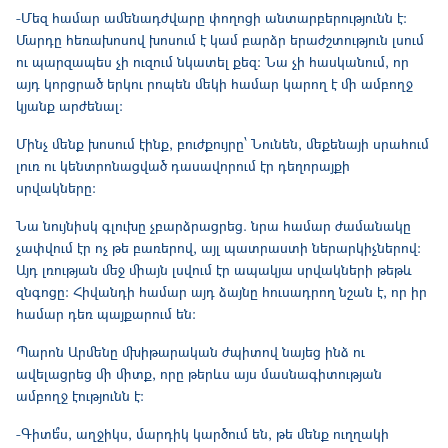
-Մեզ համար ամենադժվարը փողոցի անտարբերությունն է։
Մարդը հեռախոսով խոսում է կամ բարձր երաժշտություն լսում
ու պարզապես չի ուզում նկատել քեզ։ Նա չի հասկանում, որ
այդ կորցրած երկու րոպեն մեկի համար կարող է մի ամբողջ
կյանք արժենալ։
Մինչ մենք խոսում էինք, բուժքույրը՝ Նունեն, մեքենայի սրահում
լուռ ու կենտրոնացված դասավորում էր դեղորայքի
սրվակները։
Նա նույնիսկ գլուխը չբարձրացրեց. նրա համար ժամանակը
չափվում էր ոչ թե բառերով, այլ պատրաստի ներարկիչներով։
Այդ լռության մեջ միայն լսվում էր ապակյա սրվակների թեթև
զնգոցը։ Հիվանդի համար այդ ձայնը հուսադրող նշան է, որ իր
համար դեռ պայքարում են։
Պարոն Արմենը մխիթարական ժպիտով նայեց ինձ ու
ավելացրեց մի միտք, որը թերևս այս մասնագիտության
ամբողջ էությունն է:
-Գիտե՞ս, աղջիկս, մարդիկ կարծում են, թե մենք ուղղակի