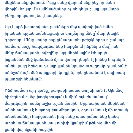
մեքենա ենք վարում։ Բայց մենք վարում ենք ինչ-որ մեկի
վերջին հույսը։ Ու ամենածանրը ոչ թե ղեկն է, այլ այն մտքի
բեռը, որ կարող ես չհասցնել:
Այս կարճ խոստովանությունների մեջ ամփոփված է մեր
իրականության ամենացավոտ կողմերից մեկը՝ մարդկային
գործոնը։ Մենք սովոր ենք քննադատել բժիշկներին ուշանալու
համար, բայց հազվադեպ ենք հարցնում ինքներս մեզ՝ իսկ
մենք ճանապարհ տվեցի՞նք այդ մեքենային։ Իհարկե,
խցանման մեջ կանգնած մյուս վարորդներն էլ իրենց հոգսերն
ունեն, բայց հենց այդ վայրկյանին նրանց ուշացումը դառնում է
աննշան՝ այն մեծ պայքարի կողքին, որն ընթանում է սպիտակ
պատերի հետևում։
Ինձ համար այդ կանչը քաղաքի բաբախող սիրտն է։ Այն մեզ
հիշեցնում է մեր խոցելիության և միևնույն ժամանակ՝
մարդկային համերաշխության մասին։ Երբ սպիտակ մեքենան
անհետանում է հաջորդ խաչմերուկում, օդում մնում է մի տեսակ
անտեսանելի հարցական. իսկ մենք պատրա՞ստ ենք կանգ
առնել ու ճանապարհ տալ ուրիշի կյանքին՝ թեկուզ մեր մի
քանի վայրկյանի հաշվին։