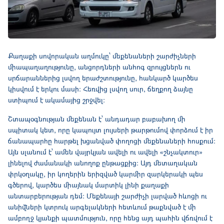
Քաղաքի սովորական աղմուկը՝ մեքենաների շարժիչների
միապաղաղությունը, անցորդների անհոգ զրույցներն ու
սրճարաններից լսվող երաժշտությունը, հանկարծ կարծես
կիսվում է երկու մասի։ Հեռվից լսվող սուր, ճեղքող ձայնը
ստիպում է ակամայից շրջվել։
Շտապօգնության մեքենան է՝ անդադար բաբախող մի
սպիտակ կետ, որը կապույտ լույսերի թարթումով փորձում է իր
ճանապարհը հարթել խցանված փողոցի մեքենաների հոսքում։
Այն սլանում է՝ ամեն վայրկյան ավելի ու ավելի «շնչակտուր»
լինելով ժամանակի անողոք ընթացքից։ Այդ մետաղական
փրկօղակը, իր կողերին երիզված կարմիր զարկերակի պես
գծերով, կարծես միայնակ մարտիկ լինի քաղաքի
անտարբերության դեմ։ Մեքենայի շարժիչի լարված հևոցի ու
անիվների կտրուկ արգելակների հետևում թաքնված է մի
ամբողջ կյանքի պատմություն, որը հենց այդ պահին վճռվում է