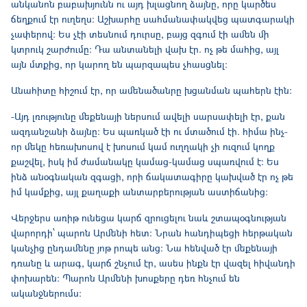
անկանոն բաբախյունն ու այդ խլացնող ձայնը, որը կարծես
ճեղքում էր ուղեղս։ Աշխարհը սահմանափակվեց պատգարակի
չափերով։ Ես չէի տեսնում դուրսը, բայց զգում էի ամեն մի
կտրուկ շարժումը։ Դա անտանելի վախ էր. ոչ թե մահից, այլ
այն մտքից, որ կարող են պարզապես չհասցնել։
Անահիտը հիշում էր, որ ամենածանրը խցանման պահերն էին:
-Այդ լռությունը մեքենայի ներսում ավելի սարսափելի էր, քան
ազդանշանի ձայնը։ Ես պառկած էի ու մտածում էի. հիմա ինչ-
որ մեկը հեռախոսով է խոսում կամ ուղղակի չի ուզում կողք
քաշվել, իսկ իմ ժամանակը կամաց-կամաց սպառվում է։ Ես
ինձ անօգնական զգացի, որի ճակատագիրը կախված էր ոչ թե
իմ կամքից, այլ քաղաքի անտարբերության աստիճանից։
Վերջերս առիթ ունեցա կարճ զրուցելու նաև շտապօգնության
վարորդի՝ պարոն Արմենի հետ։ Նրան հանդիպեցի հերթական
կանչից ընդամենը յոթ րոպե անց։ Նա հենված էր մեքենայի
դռանը և արագ, կարճ շնչում էր, ասես ինքն էր վազել հիվանդի
փոխարեն։ Պարոն Արմենի խոսքերը դեռ հնչում են
ականջներումս: