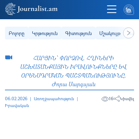
Skip to main content
Secondary (categories)
Բոլորը
Կրթություն
Գիտություն
Մշակույթ
Հաս
Next
ՀԱՐՑԻՆ՝ ՓՈՐՁՈՎ․ ՀՂԻՆԵՐԻ
ԱՇԽԱՏԱՆՔԱՅԻՆ ԻՐԱՎՈՒՆՔՆԵՐԸ ԵՎ
ՕՐԵՆՍԴՐԱԿԱՆ ՊԱՇՏՊԱՆՈՒԹՅՈՒՆԸ․
Ժորա Սարգսյան
06.02.2026
Առողջապահություն
16
Կիսվել
Իրավական