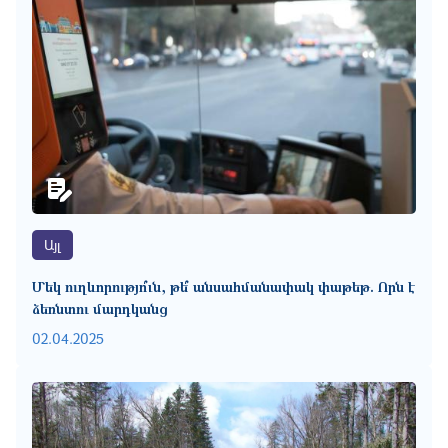
Այլ
Մեկ ուղևորությո՞ւն, թե՞ անսահմանափակ փաթեթ. Որն է
ձեռնտու մարդկանց
02.04.2025