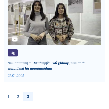
Այլ
Պատրաստվել Ամանորի՞ն, թե՞ քննություններին.
պատմում են ուսանողները
22.01.2025
Pagination
1
2
3