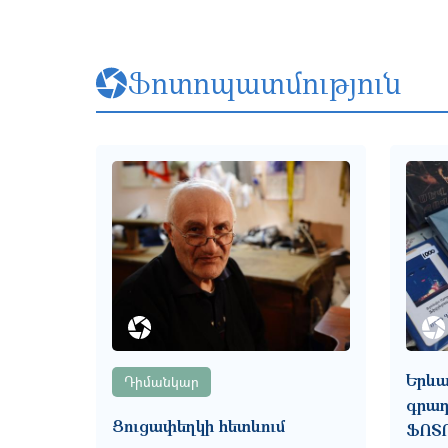
Ֆոտոպատմություն
Երևա
Դիմանկար
գրադ
Ցուցափեղկի հետևում
ՖՈՏ