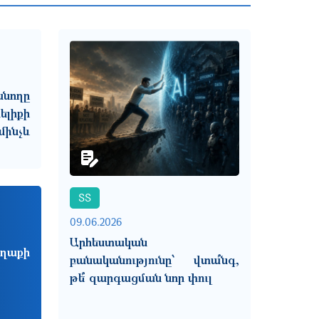
նողը
լիքի
ինչև
ՏՏ
09.06.2026
Արհեստական
աղաքի
բանականությունը՝ վտա՞նգ,
թե՞ զարգացման նոր փուլ