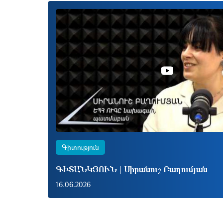
Գիտություն
ԳԻՏԱՆԿՅՈՒՆ | Սիրանուշ Բաղումյան
16.06.2026