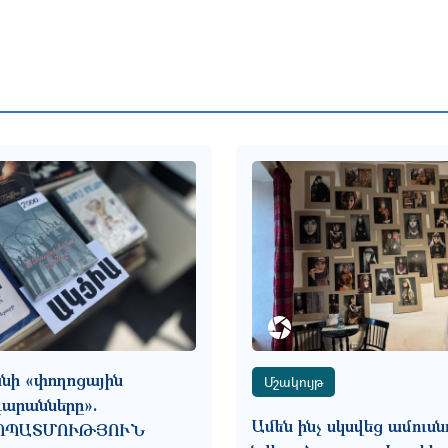
նի «փողոցային
Մշակույթ
արանները».
Ամեն ինչ սկսվեց ամուսն
ՈՊԱՏՄՈՒԹՅՈՒՆ