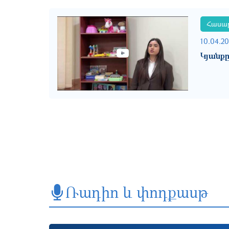
Հասար
10.04.2
Կյանք
Ռադիո և փոդքասթ