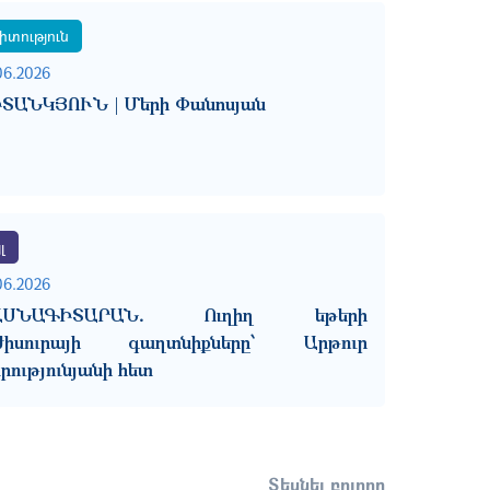
իտություն
06.2026
ՏԱՆԿՅՈՒՆ | Մերի Փանոսյան
լ
06.2026
ԱՍՆԱԳԻՏԱՐԱՆ․ Ուղիղ եթերի
ժիսուրայի գաղտնիքները՝ Արթուր
րությունյանի հետ
Տեսնել բոլորը