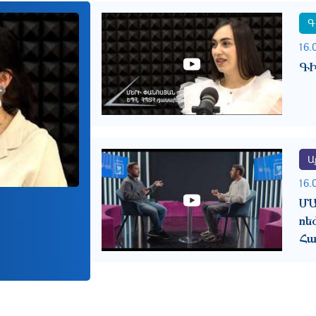
Գ
16.
ԳԻ
Այ
16.
Մ
ռե
Հա