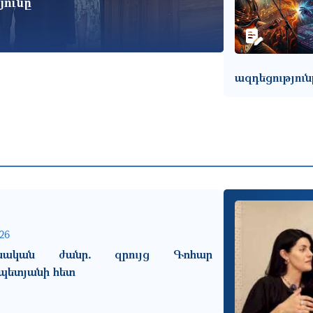
յունը
ազդեցություն
26
ոսական ժանր․ զրույց Գոհար
պետյանի հետ