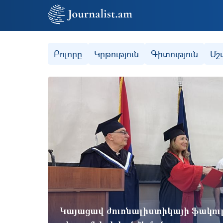
Secondary (categories)
Բոլորը
Կրթություն
Գիտություն
Մշ
Կայացավ ժուռնալիստիկայի ֆակո